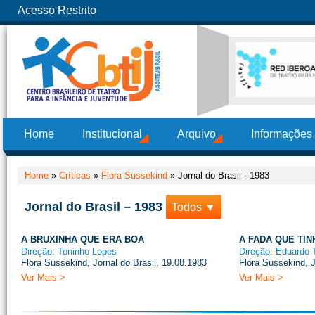
Acesso Restrito
Home
Institucional
Arquivo
Informações
Home
»
Críticas
»
Flora Sussekind
»
Jornal do Brasil - 1983
Jornal do Brasil – 1983
Todos ▼
A BRUXINHA QUE ERA BOA
A FADA QUE TIN
Direção: Toninho Lopes
Direção: Eduardo T
Flora Sussekind, Jornal do Brasil, 19.08.1983
Flora Sussekind, J
Ver Mais >
Ver Mais >