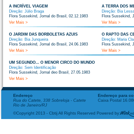
A INCRÍVEL VIAGEM
A TERRA DOS M
Direção: Júlio Braga
Direção: Bia Less
Flora Sussekind, Jornal do Brasil, 02.12.1983
Flora Sussekind, J
Ver Mais >
Ver Mais >
O JARDIM DAS BORBOLETAS AZUIS
O RAPTO DAS C
Direção: Bia Junqueira
Direção: Maria Cl
Flora Sussekind, Jornal do Brasil, 24.06.1983
Flora Sussekind, J
Ver Mais >
Ver Mais >
UM SEGUNDO... O MENOR CIRCO DO MUNDO
Direção: Sem Identificação
Flora Sussekind, Jornal deo Brasil, 27.05.1983
Ver Mais >
Endereço
Endereço para co
Rua do Catete, 338 Sobreloja - Catete
Caixa Postal 16.0
Rio de Janeiro/RJ
©Copyright 2013 - Cbtij All Rights Reserved Powered by: