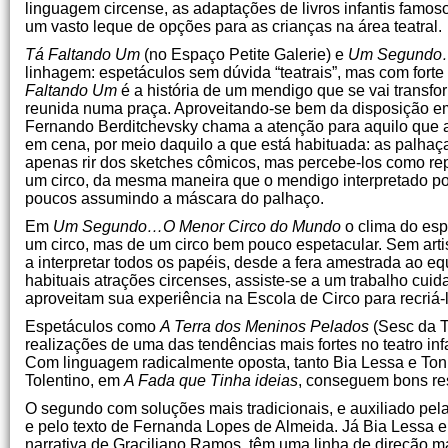
linguagem circense, as adaptações de livros infantis famos
um vasto leque de opções para as crianças na área teatral.
Tá Faltando Um
(no Espaço Petite Galerie) e
Um Segundo…
linhagem: espetáculos sem dúvida “teatrais”, mas com forte 
Faltando Um
é a história de um mendigo que se vai transf
reunida numa praça. Aproveitando-se bem da disposição em 
Fernando Berditchevsky chama a atenção para aquilo que a p
em cena, por meio daquilo a que está habituada: as palhaça
apenas rir dos sketches cômicos, mas percebe-los como r
um circo, da mesma maneira que o mendigo interpretado por
poucos assumindo a máscara do palhaço.
Em
Um Segundo…O Menor Circo do Mundo
o clima do es
um circo, mas de um circo bem pouco espetacular. Sem arti
a interpretar todos os papéis, desde a fera amestrada ao equ
habituais atrações circenses, assiste-se a um trabalho cu
aproveitam sua experiência na Escola de Circo para recriá
Espetáculos como
A Terra dos Meninos Pelados
(Sesc da T
realizações de uma das tendências mais fortes no teatro infa
Com linguagem radicalmente oposta, tanto Bia Lessa e Ton
Tolentino, em
A Fada que Tinha ideias
, conseguem bons re
O segundo com soluções mais tradicionais, e auxiliado pela
e pelo texto de Fernanda Lopes de Almeida. Já Bia Lessa 
narrativa de Graciliano Ramos, têm uma linha de direção m