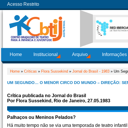
Acesso Restrito
Home
Institucional
Arquivo
Informações
Home
»
Críticas
»
Flora Sussekind
»
Jornal do Brasil - 1983
» Um Segu
UM SEGUNDO… O MENOR CIRCO DO MUNDO – DIREÇÃO: SE
Crítica publicada no Jornal do Brasil
Por Flora Sussekind, Rio de Janeiro, 27.05.1983
Palhaços ou Meninos Pelados?
Há muito tempo não se via uma temporada de teatro infantil