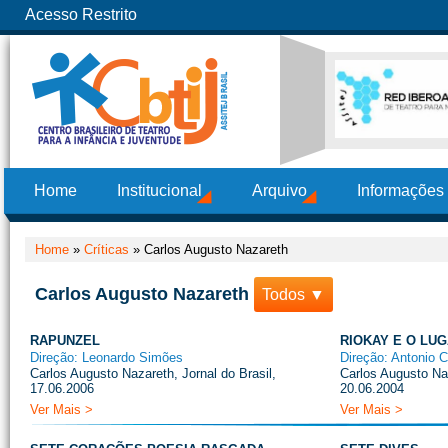
Acesso Restrito
Home
Institucional
Arquivo
Informações
Home
»
Críticas
»
Carlos Augusto Nazareth
Carlos Augusto Nazareth
Todos ▼
RAPUNZEL
RIOKAY E O LU
Direção: Leonardo Simões
Direção: Antonio 
Carlos Augusto Nazareth, Jornal do Brasil,
Carlos Augusto Naz
17.06.2006
20.06.2004
Ver Mais >
Ver Mais >