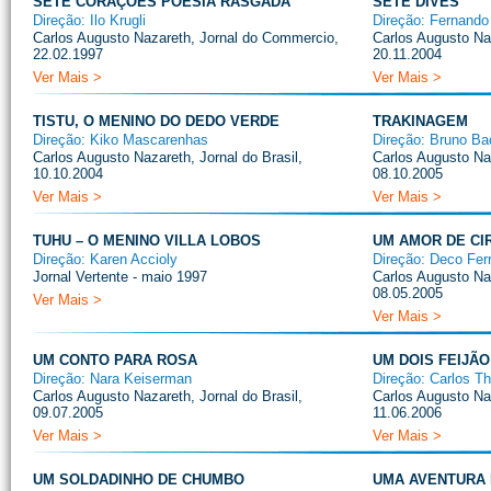
SETE CORAÇÕES POESIA RASGADA
SETE DIVES
Direção: Ilo Krugli
Direção: Fernando
Carlos Augusto Nazareth, Jornal do Commercio,
Carlos Augusto Naz
22.02.1997
20.11.2004
Ver Mais >
Ver Mais >
TISTU, O MENINO DO DEDO VERDE
TRAKINAGEM
Direção: Kiko Mascarenhas
Direção: Bruno Ba
Carlos Augusto Nazareth, Jornal do Brasil,
Carlos Augusto Naz
10.10.2004
08.10.2005
Ver Mais >
Ver Mais >
TUHU – O MENINO VILLA LOBOS
UM AMOR DE CI
Direção: Karen Accioly
Direção: Deco Ferr
Jornal Vertente - maio 1997
Carlos Augusto Naz
08.05.2005
Ver Mais >
Ver Mais >
UM CONTO PARA ROSA
UM DOIS FEIJÃ
Direção: Nara Keiserman
Direção: Carlos Th
Carlos Augusto Nazareth, Jornal do Brasil,
Carlos Augusto Naz
09.07.2005
11.06.2006
Ver Mais >
Ver Mais >
UM SOLDADINHO DE CHUMBO
UMA AVENTURA