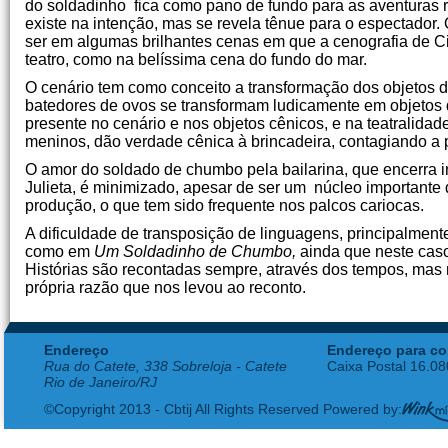
do soldadinho fica como pano de fundo para as aventuras re
existe na intenção, mas se revela tênue para o espectador.
ser em algumas brilhantes cenas em que a cenografia de C
teatro, como na belíssima cena do fundo do mar.
O cenário tem como conceito a transformação dos objetos do
batedores de ovos se transformam ludicamente em objetos 
presente no cenário e nos objetos cênicos, e na teatralidad
meninos, dão verdade cênica à brincadeira, contagiando a p
O amor do soldado de chumbo pela bailarina, que encerra 
Julieta, é minimizado, apesar de ser um núcleo importante 
produção, o que tem sido frequente nos palcos cariocas.
A dificuldade de transposição de linguagens, principalmente
como em
Um Soldadinho de Chumbo,
ainda que neste caso
Histórias são recontadas sempre, através dos tempos, mas
própria razão que nos levou ao reconto.
Endereço
Endereço para co
Rua do Catete, 338 Sobreloja - Catete
Caixa Postal 16.0
Rio de Janeiro/RJ
©Copyright 2013 - Cbtij All Rights Reserved Powered by: