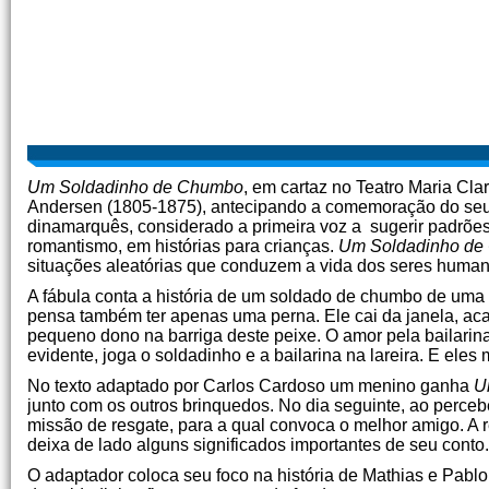
Um Soldadinho de Chumbo
, em cartaz no Teatro Maria Cl
Andersen (1805-1875), antecipando a comemoração do seu b
dinamarquês, considerado a primeira voz a sugerir padrões
romantismo, em histórias para crianças.
Um Soldadinho de
situações aleatórias que conduzem a vida dos seres human
A fábula conta a história de um soldado de chumbo de uma
pensa também ter apenas uma perna. Ele cai da janela, aca
pequeno dono na barriga deste peixe. O amor pela bailarina
evidente, joga o soldadinho e a bailarina na lareira. E ele
No texto adaptado por Carlos Cardoso um menino ganha
U
junto com os outros brinquedos. No dia seguinte, ao perc
missão de resgate, para a qual convoca o melhor amigo. A re
deixa de lado alguns significados importantes de seu conto.
O adaptador coloca seu foco na história de Mathias e Pablo,