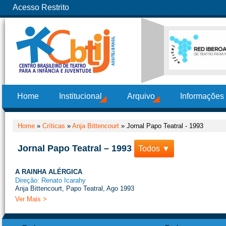
Acesso Restrito
Home
Institucional
Arquivo
Informações
Home
»
Críticas
»
Anja Bittencourt
»
Jornal Papo Teatral - 1993
Jornal Papo Teatral – 1993
Todos ▼
A RAINHA ALÉRGICA
Direção: Renato Icarahy
Anja Bittencourt, Papo Teatral, Ago 1993
Ver Mais >