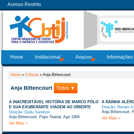
Acesso Restrito
Home
Institucional
Arquivo
Informações
Home
»
Críticas
»
Anja Bittencourt
Anja Bittencourt
Todos ▼
A INACREDITÁVEL HISTÓRIA DE MARCO PÓLO
A RAINHA ALÉR
E SUA EXUBERANTE VIAGEM AO ORIENTE
Direção: Renato I
Anja Bittencourt, 
Direção: Dudu Sandroni
Anja Bittencourt, Papo Teatral, Ago 1994
Ver Mais >
Ver Mais >