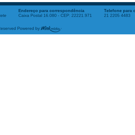
Endereço para correspondência
Telefone para 
tete
Caixa Postal 16.080 - CEP: 22221.971
21 2205 4483
 Reserved Powered by: