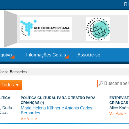
Ri
rquivo
Informações Gerais
Associe-se
Carlos Bernardes
Todos ▼
LÍTICA
POLÍTICA CULTURAL PARA O TEATRO PARA
ENTREVIST
CRIANÇAS (*)
CRIANÇAS 
s, Dudu
Maria Helena Kühner e Antonio Carlos
Alice Koën
Cias.
Bernardes
Ver Mais >
Ver Mais >