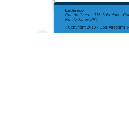
Endereço
Rua do Catete, 338 Sobreloja - Ca
Rio de Janeiro/RJ
©Copyright 2013 - Cbtij All Rights