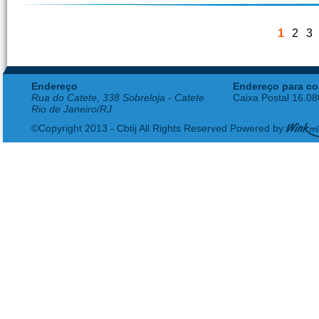
1
2
3
Endereço
Endereço para co
Rua do Catete, 338 Sobreloja - Catete
Caixa Postal 16.0
Rio de Janeiro/RJ
©Copyright 2013 - Cbtij All Rights Reserved Powered by: