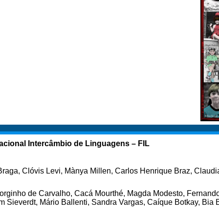
nacional Intercâmbio de Linguagens – FIL
raga, Clóvis Levi, Mànya Millen, Carlos Henrique Braz, Claudi
o, Jorginho de Carvalho, Cacá Mourthé, Magda Modesto, Fernan
m Sieverdt, Mário Ballenti, Sandra Vargas, Caíque Botkay, Bia B