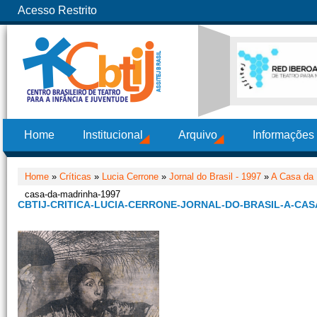
Acesso Restrito
Home
Institucional
Arquivo
Informações
Home
»
Críticas
»
Lucia Cerrone
»
Jornal do Brasil - 1997
»
A Casa da 
casa-da-madrinha-1997
CBTIJ-CRITICA-LUCIA-CERRONE-JORNAL-DO-BRASIL-A-CAS