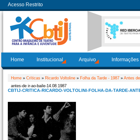
Acesso Restrito
Home
Institucional
Arquivo
Informações
Home
»
Críticas
»
Ricardo Voltoline
»
Folha da Tarde - 1987
»
Antes de 
antes-de ir-ao-baile-14.08.1987
CBTIJ-CRITICA-RICARDO-VOLTOLINI-FOLHA-DA-TARDE-ANTES