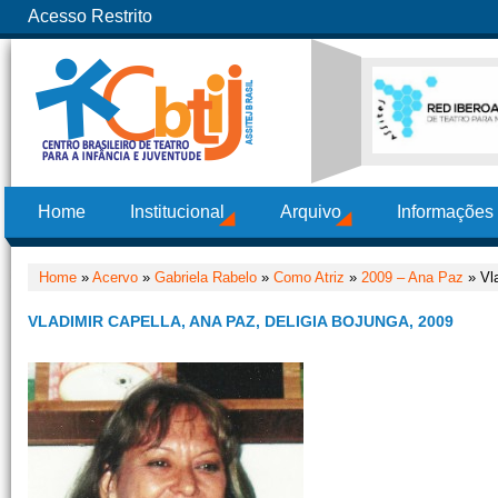
Acesso Restrito
Home
Institucional
Arquivo
Informações
Home
»
Acervo
»
Gabriela Rabelo
»
Como Atriz
»
2009 – Ana Paz
» Vla
VLADIMIR CAPELLA, ANA PAZ, DELIGIA BOJUNGA, 2009