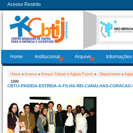
Acesso Restrito
Home
Institucional
Arquivo
Informações
Home
»
Acervo
»
Amauri Falseti e Aglaia Pusch
»
- Depoimento
»
Agla
1999
CBTIJ-PAIDEIA-ESTREIA-A-FILHA-REI-CANALHAS-CORACAO