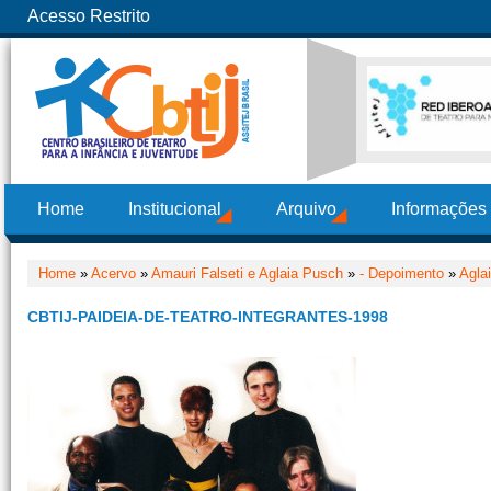
Acesso Restrito
Home
Institucional
Arquivo
Informações
Home
»
Acervo
»
Amauri Falseti e Aglaia Pusch
»
- Depoimento
»
Agla
CBTIJ-PAIDEIA-DE-TEATRO-INTEGRANTES-1998