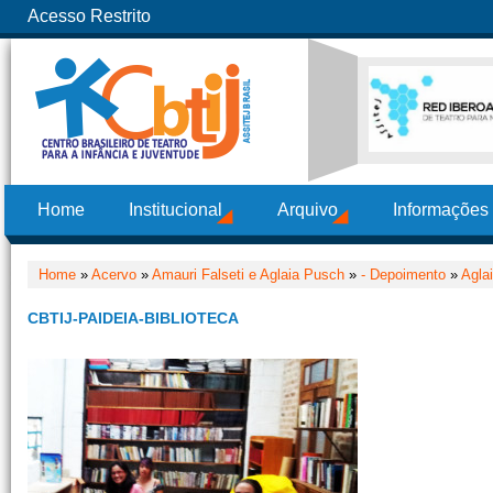
Acesso Restrito
Home
Institucional
Arquivo
Informações
Home
»
Acervo
»
Amauri Falseti e Aglaia Pusch
»
- Depoimento
»
Agla
CBTIJ-PAIDEIA-BIBLIOTECA