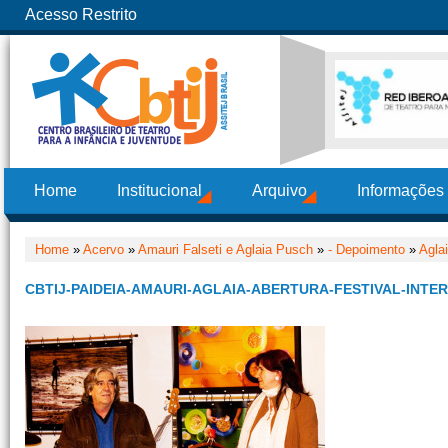
Acesso Restrito
Home
Institucional
Arquivo
Informações
Home
»
Acervo
»
Amauri Falseti e Aglaia Pusch
»
- Depoimento
»
Agla
CBTIJ-PAIDEIA-AMAURI-AGLAIA-ABERTURA-FESTIVAL-INTE