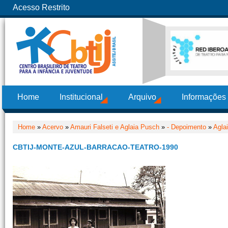
Acesso Restrito
Home
Institucional
Arquivo
Informações
Home
»
Acervo
»
Amauri Falseti e Aglaia Pusch
»
- Depoimento
»
Agla
CBTIJ-MONTE-AZUL-BARRACAO-TEATRO-1990