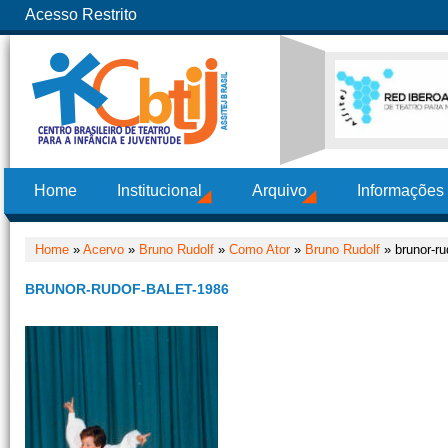
Acesso Restrito
Home
Institucional
Arquivo
Informações
Home
»
Acervo
»
Bruno Rudolf
»
Como Ator
»
Bruno Rudolf
» brunor-ru
BRUNOR-RUDOF-BALET-1986