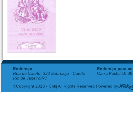
Endereço
Endereço para co
Rua do Catete, 338 Sobreloja - Catete
Caixa Postal 16.0
Rio de Janeiro/RJ
©Copyright 2013 - Cbtij All Rights Reserved Powered by: