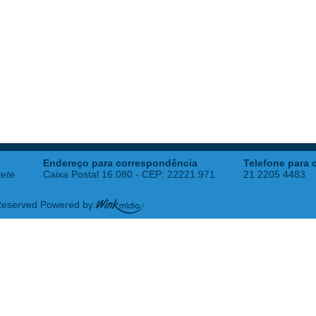
Endereço para correspondência
Telefone para 
tete
Caixa Postal 16.080 - CEP: 22221.971
21 2205 4483
 Reserved Powered by: