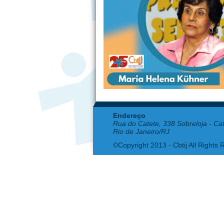
Endereço
Rua do Catete, 338 Sobreloja - Ca
Rio de Janeiro/RJ
©Copyright 2013 - Cbtij All Rights