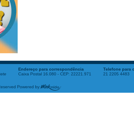
Endereço para correspondência
Telefone para 
tete
Caixa Postal 16.080 - CEP: 22221.971
21 2205 4483
 Reserved Powered by: