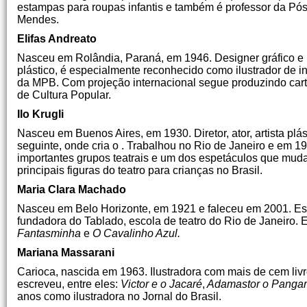
estampas para roupas infantis e também é professor da Pós
Mendes.
Elifas Andreato
Nasceu em Rolândia, Paraná, em 1946. Designer gráfico e i
plástico, é especialmente reconhecido como ilustrador de 
da MPB. Com projeção internacional segue produzindo cartaz
de Cultura Popular.
Ilo Krugli
Nasceu em Buenos Aires, em 1930. Diretor, ator, artista plás
seguinte, onde cria o . Trabalhou no Rio de Janeiro e em 
importantes grupos teatrais e um dos espetáculos que muda 
principais figuras do teatro para crianças no Brasil.
Maria Clara Machado
Nasceu em Belo Horizonte, em 1921 e faleceu em 2001. Escri
fundadora do Tablado, escola de teatro do Rio de Janeiro.
Fantasminha
e
O Cavalinho Azul.
Mariana Massarani
Carioca, nascida em 1963. Ilustradora com mais de cem livro
escreveu, entre eles:
Victor e o Jacaré
,
Adamastor o Panga
anos como ilustradora no Jornal do Brasil.