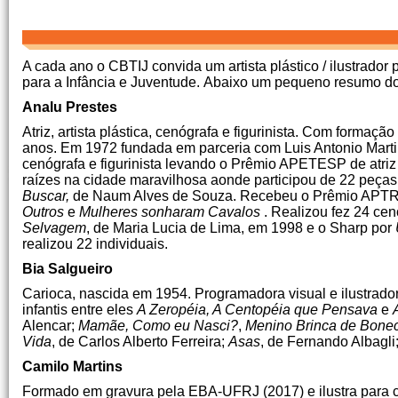
A cada ano o CBTIJ convida um artista plástico / ilustrador
para a Infância e Juventude. Abaixo um pequeno resumo d
Analu Prestes
Atriz, artista plástica, cenógrafa e figurinista. Com forma
anos. Em 1972 fundada em parceria com Luis Antonio Martin
cenógrafa e figurinista levando o Prêmio APETESP de atriz
raízes na cidade maravilhosa aonde participou de 22 peças 
Buscar,
de Naum Alves de Souza. Recebeu o Prêmio APTR e
Outros
e
Mulheres sonharam Cavalos
. Realizou fez 24 c
Selvagem
, de Maria Lucia de Lima, em 1998 e o Sharp por
realizou 22 individuais.
Bia Salgueiro
Carioca, nascida em 1954. Programadora visual e ilustradora
infantis entre eles
A Zeropéia, A Centopéia que Pensava
e
Alencar;
Mamãe, Como eu Nasci?
,
Menino Brinca de Bone
Vida
, de Carlos Alberto Ferreira;
Asas
, de Fernando Albagli
Camilo Martins
Formado em gravura pela EBA-UFRJ (2017) e ilustra para cr