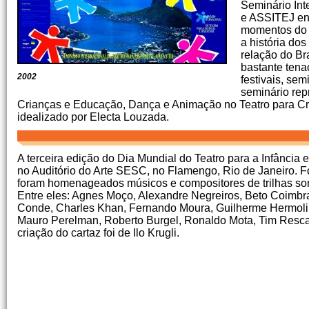
Seminário Int
e ASSITEJ ent
momentos do t
a história do
relação do Br
bastante tena
2002
festivais, sem
seminário rep
Crianças e Educação, Dança e Animação no Teatro para Cria
idealizado por Electa Louzada.
A terceira edição do Dia Mundial do Teatro para a Infância 
no Auditório do Arte SESC, no Flamengo, Rio de Janeiro. F
foram homenageados músicos e compositores de trilhas son
Entre eles: Agnes Moço, Alexandre Negreiros, Beto Coimbra
Conde, Charles Khan, Fernando Moura, Guilherme Hermoli
Mauro Perelman, Roberto Burgel, Ronaldo Mota, Tim Rescal
criação do cartaz foi de Ilo Krugli.