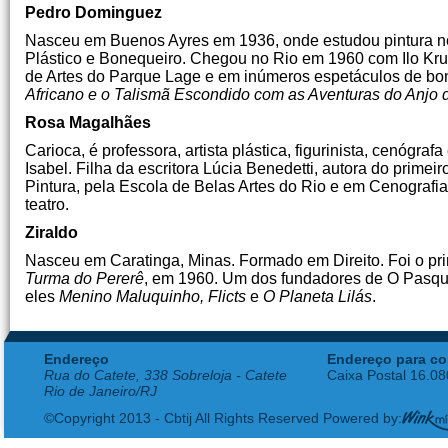
Pedro Dominguez
Nasceu em Buenos Ayres em 1936, onde estudou pintura no L
Plástico e Bonequeiro. Chegou no Rio em 1960 com Ilo Krug
de Artes do Parque Lage e em inúmeros espetáculos de b
Africano e o Talismã Escondido com as Aventuras do Anjo 
Rosa Magalhães
Carioca, é professora, artista plástica, figurinista, cenóg
Isabel. Filha da escritora Lúcia Benedetti, autora do primei
Pintura, pela Escola de Belas Artes do Rio e em Cenografia
teatro.
Ziraldo
Nasceu em Caratinga, Minas. Formado em Direito. Foi o prim
Turma do Pererê
, em 1960. Um dos fundadores de O Pasquim.
eles
Menino Maluquinho, Flicts
e
O Planeta Lilás
.
Endereço
Endereço para co
Rua do Catete, 338 Sobreloja - Catete
Caixa Postal 16.0
Rio de Janeiro/RJ
©Copyright 2013 - Cbtij All Rights Reserved Powered by: