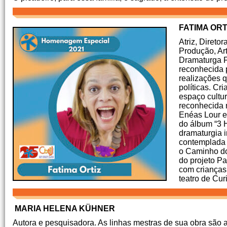
FATIMA ORT
Atriz, Diretor
Produção, Ar
Dramaturga Fa
reconhecida p
realizações q
políticas. Cr
espaço cultur
reconhecida n
Enéas Lour e
do álbum “3 H
dramaturgia i
contemplada 
o Caminho do
do projeto Pa
com crianças 
teatro de Curi
MARIA HELENA KÜHNER
Autora e pesquisadora. As linhas mestras de sua obra são 