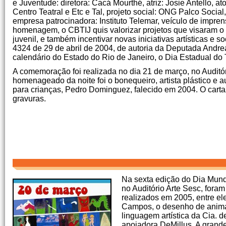
e Juventude: diretora: Cacá Mourthé, atriz: Josie Antello, at
Centro Teatral e Etc e Tal, projeto social: ONG Palco Socia
empresa patrocinadora: Instituto Telemar, veículo de impren
homenagem, o CBTIJ quis valorizar projetos que visaram o 
juvenil, e também incentivar novas iniciativas artísticas e s
4324 de 29 de abril de 2004, de autoria da Deputada Andrea 
calendário do Estado do Rio de Janeiro, o Dia Estadual do 
A comemoração foi realizada no dia 21 de março, no Audit
homenageado da noite foi o bonequeiro, artista plástico e a
para crianças, Pedro Dominguez, falecido em 2004. O cartaz
gravuras.
Na sexta edição do Dia Mundi
no Auditório Arte Sesc, for
realizados em 2005, entre ele
Campos, o desenho de animaç
linguagem artística da Cia. 
apoiadora DeMillus, A grand