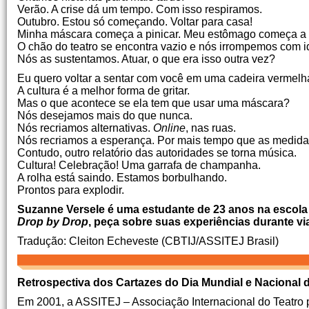
Verão. A crise dá um tempo. Com isso respiramos.
Outubro. Estou só começando. Voltar para casa!
Minha máscara começa a pinicar. Meu estômago começa a 
O chão do teatro se encontra vazio e nós irrompemos com i
Nós as sustentamos. Atuar, o que era isso outra vez?
Eu quero voltar a sentar com você em uma cadeira vermelh
A cultura é a melhor forma de gritar.
Mas o que acontece se ela tem que usar uma máscara?
Nós desejamos mais do que nunca.
Nós recriamos alternativas.
Online
, nas ruas.
Nós recriamos a esperança. Por mais tempo que as medid
Contudo, outro relatório das autoridades se torna música.
Cultura! Celebração! Uma garrafa de champanha.
A rolha está saindo. Estamos borbulhando.
Prontos para explodir.
Suzanne Versele é uma estudante de 23 anos na escola 
Drop by Drop
, peça sobre suas experiências durante via
Tradução: Cleiton Echeveste (CBTIJ/ASSITEJ Brasil)
Retrospectiva dos Cartazes do Dia Mundial e Nacional d
Em 2001, a ASSITEJ – Associação Internacional do Teatro p