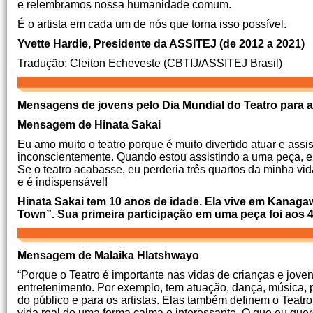
e relembramos nossa humanidade comum.
É o artista em cada um de nós que torna isso possível.
Yvette Hardie, Presidente da ASSITEJ (de 2012 a 2021)
Tradução: Cleiton Echeveste (CBTIJ/ASSITEJ Brasil)
Mensagens de jovens pelo Dia Mundial do Teatro para a
Mensagem de Hinata Sakai
Eu amo muito o teatro porque é muito divertido atuar e ass
inconscientemente. Quando estou assistindo a uma peça, e
Se o teatro acabasse, eu perderia três quartos da minha vida
e é indispensável!
Hinata Sakai tem 10 anos de idade. Ela vive em Kanagaw
Town”. Sua primeira participação em uma peça foi aos 
Mensagem de Malaika Hlatshwayo
“Porque o Teatro é importante nas vidas de crianças e jove
entretenimento. Por exemplo, tem atuação, dança, música, 
do público e para os artistas. Elas também definem o Teatr
vida real de uma forma calma e interessante. O que eu quer