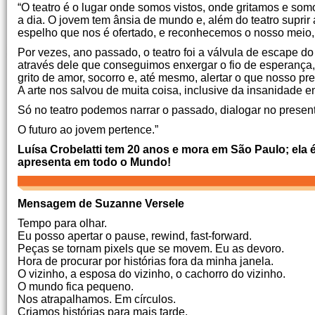
“O teatro é o lugar onde somos vistos, onde gritamos e so
a dia. O jovem tem ânsia de mundo e, além do teatro suprir
espelho que nos é ofertado, e reconhecemos o nosso meio, 
Por vezes, ano passado, o teatro foi a válvula de escape d
através dele que conseguimos enxergar o fio de esperança
grito de amor, socorro e, até mesmo, alertar o que nosso pr
A arte nos salvou de muita coisa, inclusive da insanidade 
Só no teatro podemos narrar o passado, dialogar no presente
O futuro ao jovem pertence.”
Luísa Crobelatti tem 20 anos e mora em São Paulo; ela
apresenta em todo o Mundo!
Mensagem de Suzanne Versele
Tempo para olhar.
Eu posso apertar o pause, rewind, fast-forward.
Peças se tornam pixels que se movem. Eu as devoro.
Hora de procurar por histórias fora da minha janela.
O vizinho, a esposa do vizinho, o cachorro do vizinho.
O mundo fica pequeno.
Nos atrapalhamos. Em círculos.
Criamos histórias para mais tarde.