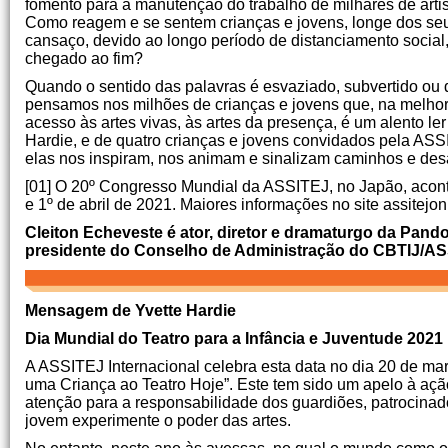
fomento para a manutenção do trabalho de milhares de arti
Como reagem e se sentem crianças e jovens, longe dos se
cansaço, devido ao longo período de distanciamento socia
chegado ao fim?
Quando o sentido das palavras é esvaziado, subvertido ou 
pensamos nos milhões de crianças e jovens que, na melho
acesso às artes vivas, às artes da presença, é um alento 
Hardie, e de quatro crianças e jovens convidados pela ASS
elas nos inspiram, nos animam e sinalizam caminhos e desa
[01] O 20º Congresso Mundial da ASSITEJ, no Japão, acontec
e 1º de abril de 2021. Maiores informações no site assitejon
Cleiton Echeveste é ator, diretor e dramaturgo da Pandor
presidente do Conselho de Administração do CBTIJ/ASSI
Mensagem de Yvette Hardie
Dia Mundial do Teatro para a Infância e Juventude 2021
A ASSITEJ Internacional celebra esta data no dia 20 de m
uma Criança ao Teatro Hoje”. Este tem sido um apelo à açã
atenção para a responsabilidade dos guardiões, patrocinado
jovem experimente o poder das artes.