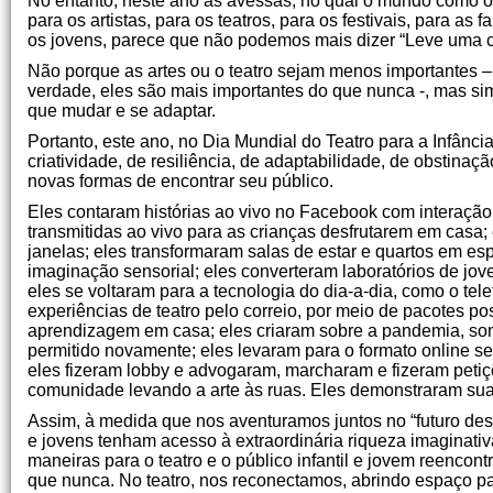
No entanto, neste ano às avessas, no qual o mundo como o
para os artistas, para os teatros, para os festivais, para as 
os jovens, parece que não podemos mais dizer “Leve uma c
Não porque as artes ou o teatro sejam menos importantes –
verdade, eles são mais importantes do que nunca -, mas s
que mudar e se adaptar.
Portanto, este ano, no Dia Mundial do Teatro para a Infância
criatividade, de resiliência, de adaptabilidade, de obstina
novas formas de encontrar seu público.
Eles contaram histórias ao vivo no Facebook com interação 
transmitidas ao vivo para as crianças desfrutarem em casa; 
janelas; eles transformaram salas de estar e quartos em 
imaginação sensorial; eles converteram laboratórios de jove
eles se voltaram para a tecnologia do dia-a-dia, como o te
experiências de teatro pelo correio, por meio de pacotes po
aprendizagem em casa; eles criaram sobre a pandemia, son
permitido novamente; eles levaram para o formato online se
eles fizeram lobby e advogaram, marcharam e fizeram petiç
comunidade levando a arte às ruas. Eles demonstraram sua 
Assim, à medida que nos aventuramos juntos no “futuro de
e jovens tenham acesso à extraordinária riqueza imaginativ
maneiras para o teatro e o público infantil e jovem reencon
que nunca. No teatro, nos reconectamos, abrindo espaço p