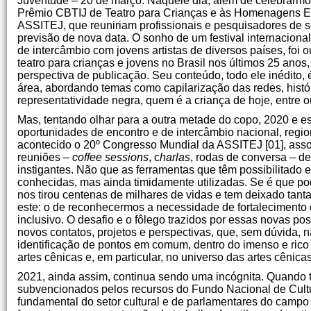
Juventude – 20 de março. Naquele dia, além de celebrarmos a
Prêmio CBTIJ de Teatro para Crianças e às Homenagens Espe
ASSITEJ, que reuniriam profissionais e pesquisadores de s
previsão de nova data. O sonho de um festival internaciona
de intercâmbio com jovens artistas de diversos países, foi o
teatro para crianças e jovens no Brasil nos últimos 25 anos
perspectiva de publicação. Seu conteúdo, todo ele inédito,
área, abordando temas como capilarização das redes, histór
representatividade negra, quem é a criança de hoje, entre o
Mas, tentando olhar para a outra metade do copo, 2020 e e
oportunidades de encontro e de intercâmbio nacional, regi
acontecido o 20º Congresso Mundial da ASSITEJ [01], assoc
reuniões –
coffee sessions
, c
harlas
, rodas de conversa – d
instigantes. Não que as ferramentas que têm possibilitado 
conhecidas, mas ainda timidamente utilizadas. Se é que p
nos tirou centenas de milhares de vidas e tem deixado tant
este: o de reconhecermos a necessidade de fortalecimento d
inclusivo. O desafio e o fôlego trazidos por essas novas pos
novos contatos, projetos e perspectivas, que, sem dúvida, 
identificação de pontos em comum, dentro do imenso e rico
artes cênicas e, em particular, no universo das artes cênica
2021, ainda assim, continua sendo uma incógnita. Quando 
subvencionados pelos recursos do Fundo Nacional de Cultur
fundamental do setor cultural e de parlamentares do campo 