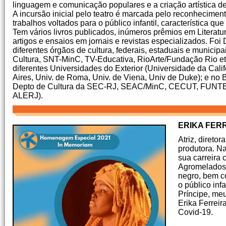
linguagem e comunicação populares e a criação artística de 
A incursão inicial pelo teatro é marcada pelo reconhecimen
trabalhos voltados para o público infantil, característica q
Tem vários livros publicados, inúmeros prêmios em Literatur
artigos e ensaios em jornais e revistas especializados. Foi
diferentes órgãos de cultura, federais, estaduais e municip
Cultura, SNT-MinC, TV-Educativa, RioArte/Fundação Rio etc
diferentes Universidades do Exterior (Universidade da Cali
Aires, Univ. de Roma, Univ. de Viena, Univ de Duke); e no Br
Depto de Cultura da SEC-RJ, SEAC/MinC, CECUT, FUN
ALERJ).
ERIKA FER
Atriz, diretor
produtora. Na
sua carreira 
Agromelados.
negro, bem c
o público in
Príncipe, meu
Erika Ferreir
Covid-19.