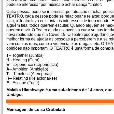
pode se interessar por música e achar dança “chato”.
Outra pessoa pode se interessar por atuação e achar poesi
TEATRO, cada pessoa pode se relacionar e relaxar, porque 
isso, o Teatro leva em conta os interesses de todo mundo.
alguém fala, todos querem escutar. Quando alguém se mexe
querem ouvir. O Teatro ajuda os jovens a curar velhas ferid
nova realidade que é a Covid-19. O Teatro pode ajudar o j
melhor forma de ajudar as pessoas a perceberem e a se rela
vem com as ruas, como a violência e as drogas, etc. O TE
opiniões não importam. O TEATRO é uma forma de conexã
T
– Together (Juntos)
H
– Healing (Cura)
E
– Experience (Experiência)
A
– Ambition (Ambição)
T
– Timeless (Atemporal)
R
– Relating (Relacionar-se)
E
– Escape (Fugir)
Malaika Hlatshwayo é uma sul-africana de 14 anos, que am
Umbigo
.
Mensagem de Luisa Crobelatti