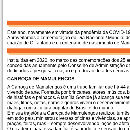
Este ano, novamente em virtude da pandêmia da COVID-19,
Aproveitamos a comemoração do Dia Nacional / Mundial do
criação de O Tablado e o centenário de nascimento de Mar
Instituídas em 2020, no marco das comemorações dos 25 
concedidas anualmente pelo Conselho de Administração do C
dedicados à pesquisa, criação e produção de artes cênicas 
CARROÇA DE MAMULENGOS
A Carroça de Mamulengos é uma trupe familiar que há 44 an
vivendo de arte. Formada por brincantes, atores, músicos, 
de histórias e palhaços. A família Gomide já alcança sua ter
mães, filhos, netas, noras e genros vivem o desenvolvimen
dialoga com a cultura popular do Brasil e do mundo.
Em sua trajetória a Carroça de Mamulengos realizou turnês, 
em todo país, ministrou diversas oficinas e vivências, se ap
praças, feiras, ruas – sempre desenvolvendo laços de afeto
O picadeiro, para essa família, é sagrado, a extensão do próp