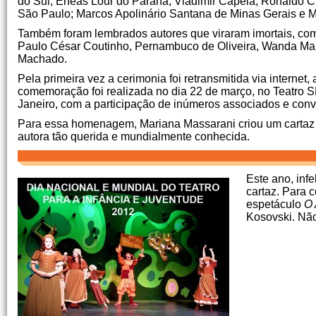
do Sul; Enéas Lour do Paraná; Vladimir Capela, Ronaldo Cia
São Paulo; Marcos Apolinário Santana de Minas Gerais e 
Também foram lembrados autores que viraram imortais, com
Paulo César Coutinho, Pernambuco de Oliveira, Wanda Mart
Machado.
Pela primeira vez a cerimonia foi retransmitida via internet
comemoração foi realizada no dia 22 de março, no Teatro SE
Janeiro, com a participação de inúmeros associados e con
Para essa homenagem, Mariana Massarani criou um carta
autora tão querida e mundialmente conhecida.
Este ano, infe
cartaz. Para 
espetáculo
O 
Kosovski. Não