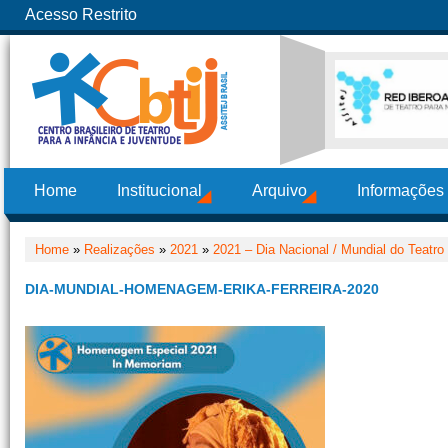
Acesso Restrito
Home
Institucional
Arquivo
Informações
Home
»
Realizações
»
2021
»
2021 – Dia Nacional / Mundial do Teatro
DIA-MUNDIAL-HOMENAGEM-ERIKA-FERREIRA-2020