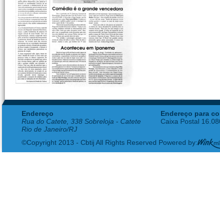
Endereço
Endereço para co
Rua do Catete, 338 Sobreloja - Catete
Caixa Postal 16.0
Rio de Janeiro/RJ
©Copyright 2013 - Cbtij All Rights Reserved Powered by: