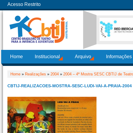
Acesso Restrito
Home
Institucional
Arquivo
Informações
Home
»
Realizações
»
2004
»
2004 – 4ª Mostra SESC CBTIJ de Teatro
CBTIJ-REALIZACOES-MOSTRA-SESC-LUDI-VAI-A-PRAIA-2004