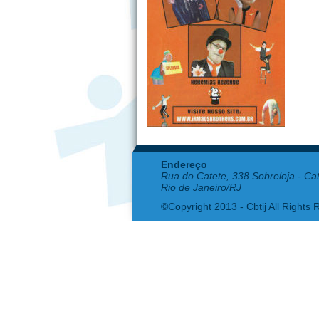
Endereço
Rua do Catete, 338 Sobreloja - Ca
Rio de Janeiro/RJ
©Copyright 2013 - Cbtij All Rights