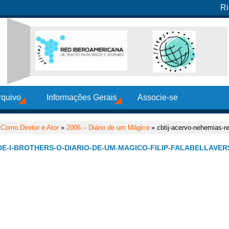
Ri
rquivo
Informações Gerais
Associe-se
»
Como Diretor e Ator
»
2006 – Diário de um Mágico
» cbtij-acervo-nehemias-re
E-I-BROTHERS-O-DIARIO-DE-UM-MAGICO-FILIP-FALABELLAVER