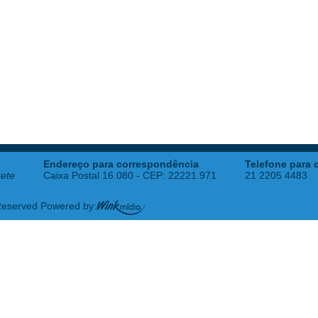
Endereço para correspondência
Telefone para 
tete
Caixa Postal 16.080 - CEP: 22221.971
21 2205 4483
 Reserved Powered by: