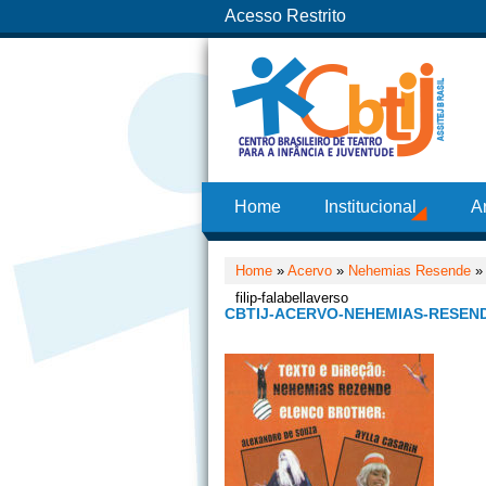
Acesso Restrito
Home
Institucional
A
Home
»
Acervo
»
Nehemias Resende
filip-falabellaverso
CBTIJ-ACERVO-NEHEMIAS-RESEND