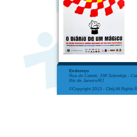
Endereço
Rua do Catete, 338 Sobreloja - Ca
Rio de Janeiro/RJ
©Copyright 2013 - Cbtij All Rights