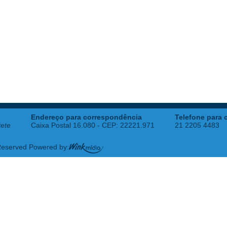
Endereço para correspondência
Telefone para 
tete
Caixa Postal 16.080 - CEP: 22221.971
21 2205 4483
 Reserved Powered by: