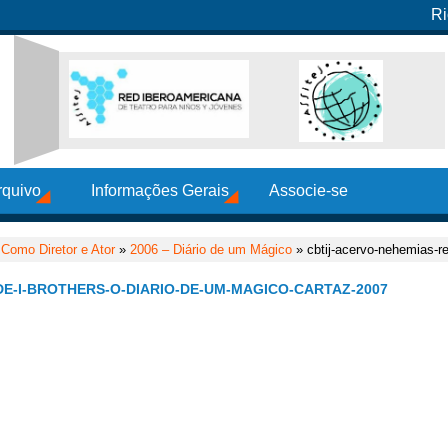
Ri
rquivo
Informações Gerais
Associe-se
»
Como Diretor e Ator
»
2006 – Diário de um Mágico
» cbtij-acervo-nehemias-re
E-I-BROTHERS-O-DIARIO-DE-UM-MAGICO-CARTAZ-2007