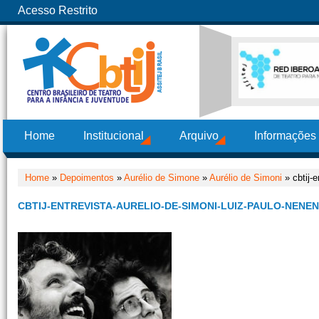
Acesso Restrito
Home
Institucional
Arquivo
Informações
Home
»
Depoimentos
»
Aurélio de Simone
»
Aurélio de Simoni
» cbtij-
CBTIJ-ENTREVISTA-AURELIO-DE-SIMONI-LUIZ-PAULO-NENE