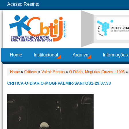
Acesso Restrito
Home
Institucional
Arquivo
Informações
Home
»
Críticas
»
Valmir Santos
»
O Diário, Mogi das Cruzes - 1993
»
CRITICA-O-DIARIO-MOGI-VALMIR-SANTOS1-29.07.93