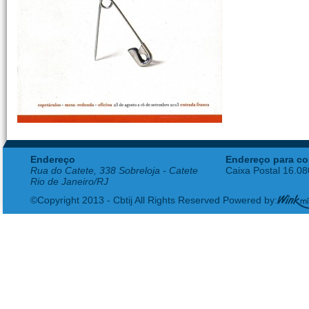
Endereço
Endereço para co
Rua do Catete, 338 Sobreloja - Catete
Caixa Postal 16.0
Rio de Janeiro/RJ
©Copyright 2013 - Cbtij All Rights Reserved Powered by: