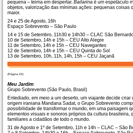
pequena – teima em despertar.
Bailarina
é um espetáculo mui
objetos, valorização das mínimas ações: pequenas coisas 
maior.
24 e 25 de Agosto, 16h
Espaço Sobrevento – São Paulo
14 e 15 de Setembro, 11h30 e 14h30 – CLAC São Bernar
10 de Setembro, 14h e 15h – CEU Alto Alegre
11 de Setembro, 14h e 15h – CEU Navegantes
12 de Setembro, 14h e 15h – CEU Quinta do Sol
13 de Setembro, 10h, 11h, 14h, 15h – CEU Jaçanã
(Página 03)
Meu Jardim
Grupo Sobrevento (São Paulo, Brasil)
Entediado, em meio a um deserto, um viajante decide criar u
origem iraniana Mandana Sadat, o Grupo Sobrevento compõ
possibilidade de transformar o mundo, em uma paisagem que 
elementos visuais e sonoros próprios da cultura brasileira,
familiares a cidadãos de todo o mundo.
31 de Agosto e 1º de Setembro, 11h e 14h – CLAC – São 
7 e 8 Setembro, 14h30 e 16h – Espaço Sobrevento, São Pa