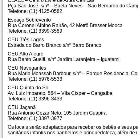
CLACL – Centro Livre de Artes Cênicas
Pça São José, s/nº – Baeta Neves – São Bernardo do Cam
Telefone: (11) 4125-0582
Espaço Sobrevento
Rua Coronel Albino Rairão, 42 Metrô Bresser Mooca
Telefone: (11) 3399-3589
CEU Três Lagos
Estrada do Barro Branco s/nº Barro Branco
CEU Alto Alegre
Rua Bento Guelfi, s/nº Jardim Laranjeira – Iguatemi
CEU Navegantes
Rua Maria Moassab Barbour, s/nº – Parque Residencial Co
Telefone: (11) 5976-5533
CEU Quinta do Sol
Av. Luiz Imparato, 564 – Vila Cisper – Cangaíba
Telefone: (11) 3396-3433
CEU Jaçanã
Rua Antonio Cezar Neto, 105 Jardim Guapira
Telefone: (11) 3397-3977
Os locais serão adaptados para receber os bebês e seus pa
sanitários infantis nos banheiros e brinquedoteca, além de