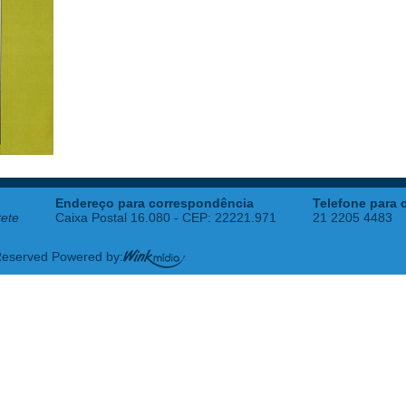
Endereço para correspondência
Telefone para 
tete
Caixa Postal 16.080 - CEP: 22221.971
21 2205 4483
 Reserved Powered by: