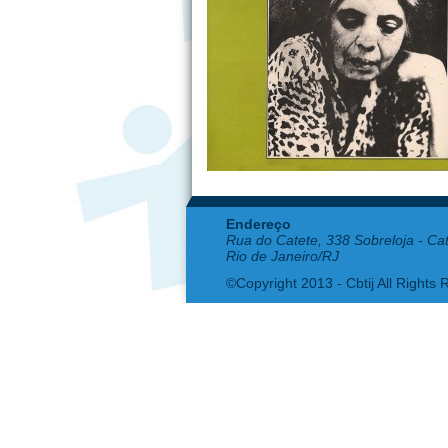
Endereço
Rua do Catete, 338 Sobreloja - Ca
Rio de Janeiro/RJ
©Copyright 2013 - Cbtij All Rights