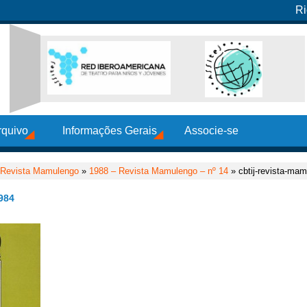
Ri
rquivo
Informações Gerais
Associe-se
Revista Mamulengo
»
1988 – Revista Mamulengo – nº 14
» cbtij-revista-ma
984