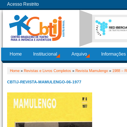
Acesso Restrito
Home
Institucional
Arquivo
Informações
Home
»
Revistas e Livros Completos
»
Revista Mamulengo
»
1988 – R
CBTIJ-REVISTA-MAMULENGO-06-1977