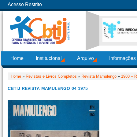
Acesso Restrito
Home
Institucional
Arquivo
Informações
Home
»
Revistas e Livros Completos
»
Revista Mamulengo
»
1988 – R
CBTIJ-REVISTA-MAMULENGO-04-1975