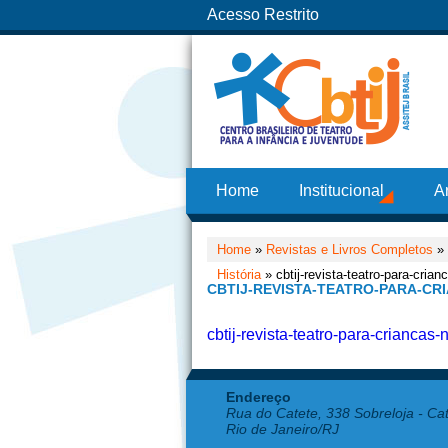
Acesso Restrito
Home
Institucional
A
Home
»
Revistas e Livros Completos
»
História
» cbtij-revista-teatro-para-cria
CBTIJ-REVISTA-TEATRO-PARA-CR
cbtij-revista-teatro-para-criancas
Endereço
Rua do Catete, 338 Sobreloja - Ca
Rio de Janeiro/RJ