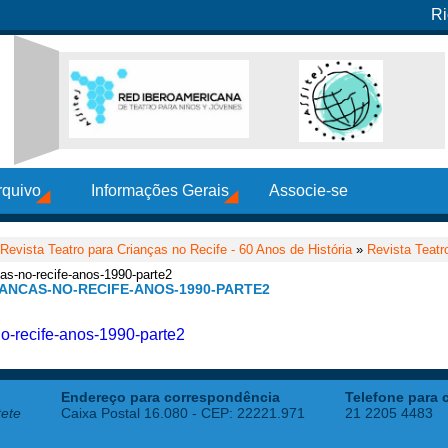
Ri
rquivo
Informações Gerais
Associe-se
Revista Teatro para Crianças no Recife - 60 Anos de História
»
Revista Teatr
ncas-no-recife-anos-1990-parte2
IANCAS-NO-RECIFE-ANOS-1990-PARTE2
-no-recife-anos-1990-parte2
Endereço para correspondência
Telefone para 
tete
Caixa Postal 16.080 - CEP: 22221.971
21 2205 4483