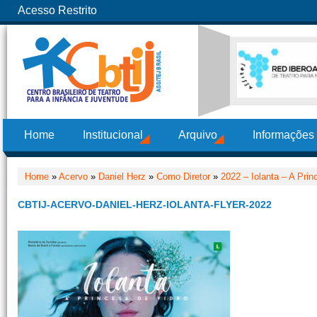
Acesso Restrito
Home
Institucional
Arquivo
Informações
Home
»
Acervo
»
Daniel Herz
»
Como Diretor
»
2022 – Iolanta – A Prin
CBTIJ-ACERVO-DANIEL-HERZ-IOLANTA-FLYER-2022