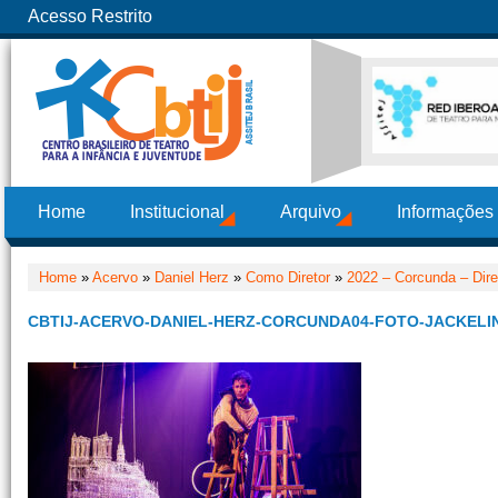
Acesso Restrito
Home
Institucional
Arquivo
Informações
Home
»
Acervo
»
Daniel Herz
»
Como Diretor
»
2022 – Corcunda – Dire
CBTIJ-ACERVO-DANIEL-HERZ-CORCUNDA04-FOTO-JACKELIN