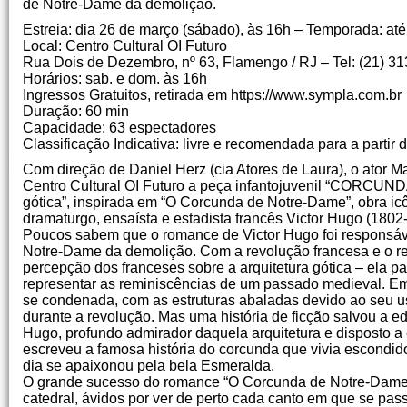
de Notre-Dame da demolição.
Estreia: dia 26 de março (sábado), às 16h – Temporada: até
Local: Centro Cultural OI Futuro
Rua Dois de Dezembro, nº 63, Flamengo / RJ – Tel: (21) 3
Horários: sab. e dom. às 16h
Ingressos Gratuitos, retirada em https://www.sympla.com.br
Duração: 60 min
Capacidade: 63 espectadores
Classificação Indicativa: livre e recomendada para a partir 
Com direção de Daniel Herz (cia Atores de Laura), o ator Ma
Centro Cultural OI Futuro a peça infantojuvenil “CORCUNDA
gótica”, inspirada em “O Corcunda de Notre-Dame”, obra icô
dramaturgo, ensaísta e estadista francês Victor Hugo (1802
Poucos sabem que o romance de Victor Hugo foi responsáve
Notre-Dame da demolição. Com a revolução francesa e o 
percepção dos franceses sobre a arquitetura gótica – ela p
representar as reminiscências de um passado medieval. Em
se condenada, com as estruturas abaladas devido ao seu u
durante a revolução. Mas uma história de ficção salvou a edi
Hugo, profundo admirador daquela arquitetura e disposto a 
escreveu a famosa história do corcunda que vivia escondid
dia se apaixonou pela bela Esmeralda.
O grande sucesso do romance “O Corcunda de Notre-Dame” 
catedral, ávidos por ver de perto cada canto em que se pass