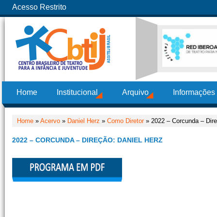
Acesso Restrito
Home
Institucional
Arquivo
Informações
Home
»
Acervo
»
Daniel Herz
»
Como Diretor
» 2022 – Corcunda – Dire
2022 – CORCUNDA – DIREÇÃO: DANIEL HERZ