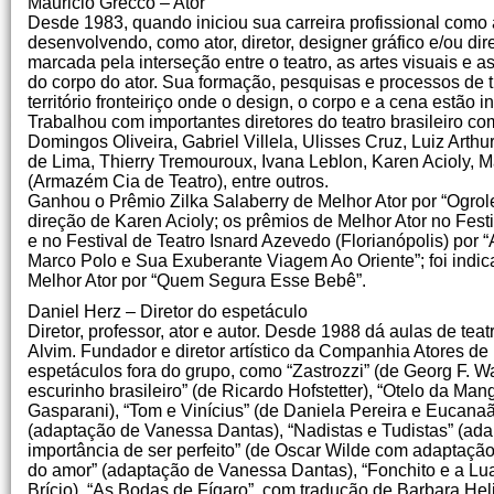
Mauricio Grecco – Ator
Desde 1983, quando iniciou sua carreira profissional como 
desenvolvendo, como ator, diretor, designer gráfico e/ou dire
marcada pela interseção entre o teatro, as artes visuais e a
do corpo do ator. Sua formação, pesquisas e processos de 
território fronteiriço onde o design, o corpo e a cena estão in
Trabalhou com importantes diretores do teatro brasileiro co
Domingos Oliveira, Gabriel Villela, Ulisses Cruz, Luiz Arth
de Lima, Thierry Tremouroux, Ivana Leblon, Karen Acioly, 
(Armazém Cia de Teatro), entre outros.
Ganhou o Prêmio Zilka Salaberry de Melhor Ator por “Ogrol
direção de Karen Acioly; os prêmios de Melhor Ator no Fest
e no Festival de Teatro Isnard Azevedo (Florianópolis) por “
Marco Polo e Sua Exuberante Viagem Ao Oriente”; foi in
Melhor Ator por “Quem Segura Esse Bebê”.
Daniel Herz – Diretor do espetáculo
Diretor, professor, ator e autor. Desde 1988 dá aulas de tea
Alvim. Fundador e diretor artístico da Companhia Atores de
espetáculos fora do grupo, como “Zastrozzi” (de Georg F. Wa
escurinho brasileiro” (de Ricardo Hofstetter), “Otelo da Ma
Gasparani), “Tom e Vinícius” (de Daniela Pereira e Eucanaã)
(adaptação de Vanessa Dantas), “Nadistas e Tudistas” (ada
importância de ser perfeito” (de Oscar Wilde com adaptação
do amor” (adaptação de Vanessa Dantas), “Fonchito e a Lu
Brício), “As Bodas de Fígaro”, com tradução de Barbara Hel