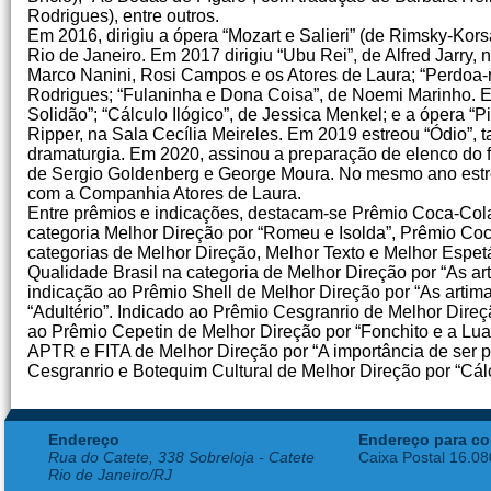
Rodrigues), entre outros.
Em 2016, dirigiu a ópera “Mozart e Salieri” (de Rimsky-Kor
Rio de Janeiro. Em 2017 dirigiu “Ubu Rei”, de Alfred Jarry,
Marco Nanini, Rosi Campos e os Atores de Laura; “Perdoa-m
Rodrigues; “Fulaninha e Dona Coisa”, de Noemi Marinho. E
Solidão”; “Cálculo Ilógico”, de Jessica Menkel; e a ópera “
Ripper, na Sala Cecília Meireles. Em 2019 estreou “Ódio”,
dramaturgia. Em 2020, assinou a preparação de elenco do f
de Sergio Goldenberg e George Moura. No mesmo ano estreo
com a Companhia Atores de Laura.
Entre prêmios e indicações, destacam-se Prêmio Coca-Col
categoria Melhor Direção por “Romeu e Isolda”, Prêmio Co
categorias de Melhor Direção, Melhor Texto e Melhor Espet
Qualidade Brasil na categoria de Melhor Direção por “As a
indicação ao Prêmio Shell de Melhor Direção por “As artim
“Adultério”. Indicado ao Prêmio Cesgranrio de Melhor Direç
ao Prêmio Cepetin de Melhor Direção por “Fonchito e a Lua
APTR e FITA de Melhor Direção por “A importância de ser pe
Cesgranrio e Botequim Cultural de Melhor Direção por “Cálc
Endereço
Endereço para co
Rua do Catete, 338 Sobreloja - Catete
Caixa Postal 16.0
Rio de Janeiro/RJ