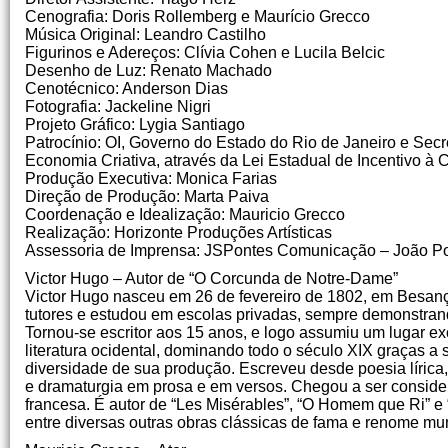
Cenografia: Doris Rollemberg e Maurício Grecco
Música Original: Leandro Castilho
Figurinos e Adereços: Clívia Cohen e Lucila Belcic
Desenho de Luz: Renato Machado
Cenotécnico: Anderson Dias
Fotografia: Jackeline Nigri
Projeto Gráfico: Lygia Santiago
Patrocínio: OI, Governo do Estado do Rio de Janeiro e Secr
Economia Criativa, através da Lei Estadual de Incentivo à C
Produção Executiva: Monica Farias
Direção de Produção: Marta Paiva
Coordenação e Idealização: Mauricio Grecco
Realização: Horizonte Produções Artísticas
Assessoria de Imprensa: JSPontes Comunicação – João Po
Victor Hugo – Autor de “O Corcunda de Notre-Dame”
Victor Hugo nasceu em 26 de fevereiro de 1802, em Besanç
tutores e estudou em escolas privadas, sempre demonstran
Tornou-se escritor aos 15 anos, e logo assumiu um lugar ex
literatura ocidental, dominando todo o século XIX graças a
diversidade de sua produção. Escreveu desde poesia lírica, 
e dramaturgia em prosa e em versos. Chegou a ser consider
francesa. É autor de “Les Misérables”, “O Homem que Ri” 
entre diversas outras obras clássicas de fama e renome mun