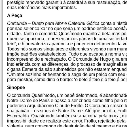
prestígio renovado garantiu à catedral a sua restauração, 
suas referências mais importantes.
A Peça
Corcunda – Dueto para Ator e Catedral Gótica
conta a hist
por não se encaixar no que seria um padrão estético aceitá
cidade. Tanto o corcunda Quasímodo quanto a bela mas po
quem se apaixona, representam os párias de uma sociedade
feio”, e hipervaloriza aparência e poder em detrimento da v
Todos nós somos singulares e diferentes vivendo num mund
impõe padrões estabelecidos. Tudo que escapa à norma vig
incompreendido e rechaçado. O Corcunda de Hugo gira em 
intolerância com as diferenças, do processo de marginali
cigana Esmeralda são submetidos por não estarem enquadr
“Um ator sozinho enfrentando a saga de um palco com seu c
para mostrar, como diria o bardo: ‘o belo é feio e o feio é bel
Sinopse
O corcunda Quasímodo, um bebê deformado, é abandonado 
Notre-Dame de Paris e passa a ser criado como filho pelo r
poderoso Arquidiácono Claude Frollo. O Corcunda cresce l
sua paixão – os sinos de Notre-Dame. Até que um dia, Frol
Esmeralda. Quasímodo também se apaixona pela moça, m
impossibilidade de realizar este amor. Frollo, rejeitado pel
violenta, num crescendo de destruição de si mesmo e da próp