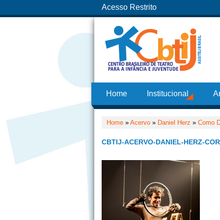
Acesso Restrito
Home
Institucional
A
Home
»
Acervo
»
Daniel Herz
»
Como Di
CBTIJ-ACERVO-DANIEL-HERZ-COR