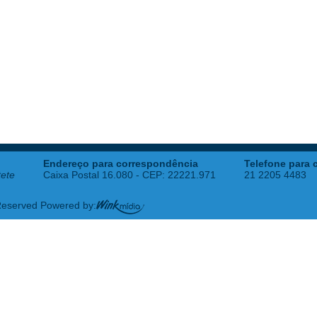
Endereço para correspondência
Telefone para 
tete
Caixa Postal 16.080 - CEP: 22221.971
21 2205 4483
 Reserved Powered by: