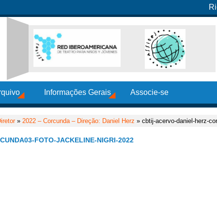
Ri
rquivo
Informações Gerais
Associe-se
retor
»
2022 – Corcunda – Direção: Daniel Herz
» cbtij-acervo-daniel-herz-co
CUNDA03-FOTO-JACKELINE-NIGRI-2022