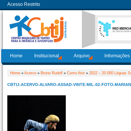
Acesso Restrito
Home
Institucional
Arquivo
Informações
Home
»
Acervo
»
Bruno Rudolf
»
Como Ator
»
2022 – 20.000 Léguas S
CBTIJ-ACERVO-ALVARO-ASSAD-VINTE-MIL-02-FOTO-MARIA