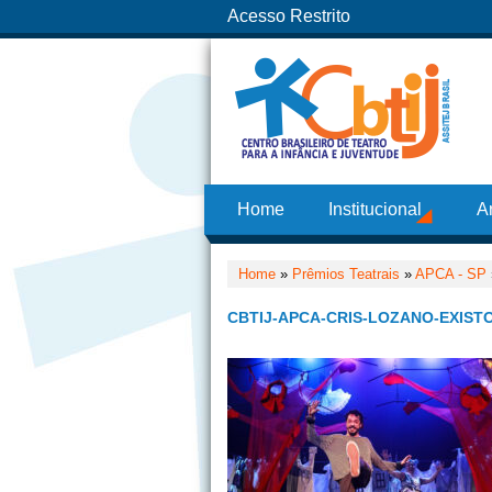
Acesso Restrito
Home
Institucional
A
Home
»
Prêmios Teatrais
»
APCA - SP
CBTIJ-APCA-CRIS-LOZANO-EXISTO