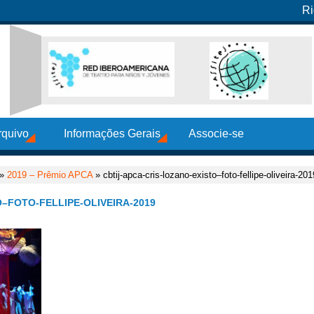
Ri
rquivo
Informações Gerais
Associe-se
»
2019 – Prêmio APCA
» cbtij-apca-cris-lozano-existo–foto-fellipe-oliveira-201
–FOTO-FELLIPE-OLIVEIRA-2019