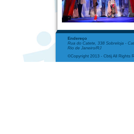
Endereço
Rua do Catete, 338 Sobreloja - Ca
Rio de Janeiro/RJ
©Copyright 2013 - Cbtij All Rights