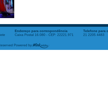
Endereço para correspondência
Telefone para 
tete
Caixa Postal 16.080 - CEP: 22221.971
21 2205 4483
 Reserved Powered by: