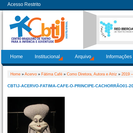
Acesso Restrito
Home
Institucional
Arquivo
Informações
Home
»
Acervo
»
Fátima Café
»
Como Diretora, Autora e Atriz
»
2019 –
CBTIJ-ACERVO-FATIMA-CAFE-O-PRINCIPE-CACHORRÃO01-2