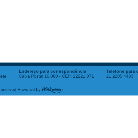
Endereço para correspondência
Telefone para 
tete
Caixa Postal 16.080 - CEP: 22221.971
21 2205 4483
 Reserved Powered by: