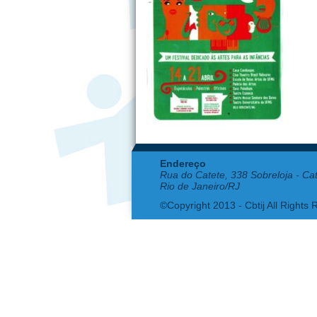
Endereço
Rua do Catete, 338 Sobreloja - Ca
Rio de Janeiro/RJ
©Copyright 2013 - Cbtij All Rights