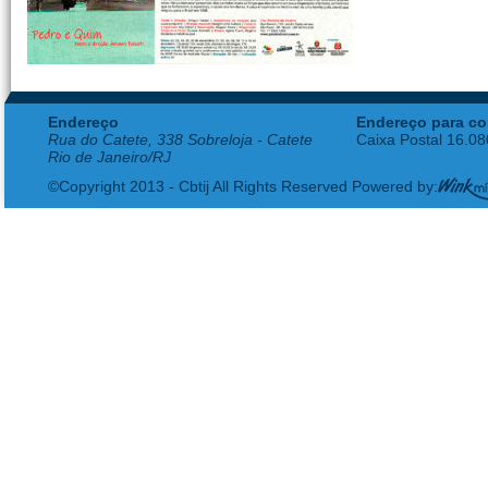
Endereço
Endereço para co
Rua do Catete, 338 Sobreloja - Catete
Caixa Postal 16.0
Rio de Janeiro/RJ
©Copyright 2013 - Cbtij All Rights Reserved Powered by: