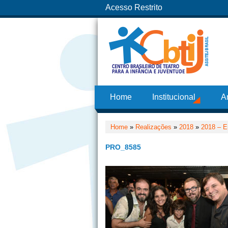
Acesso Restrito
Home
Institucional
A
Home
»
Realizações
»
2018
»
2018 – E
PRO_8585