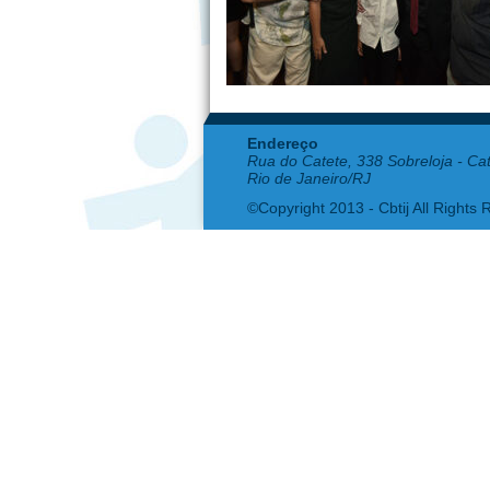
Endereço
Rua do Catete, 338 Sobreloja - Ca
Rio de Janeiro/RJ
©Copyright 2013 - Cbtij All Rights