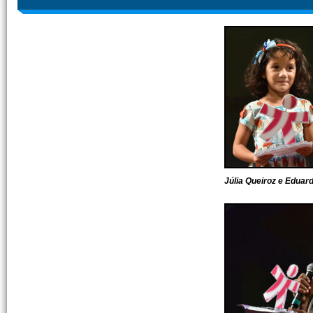
Júlia Queiroz e Edua