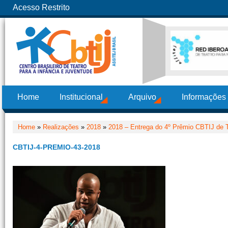
Acesso Restrito
Home
Institucional
Arquivo
Informações
Home
»
Realizações
»
2018
»
2018 – Entrega do 4º Prêmio CBTIJ de T
CBTIJ-4-PREMIO-43-2018