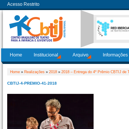
Acesso Restrito
Home
Institucional
Arquivo
Informações
Home
»
Realizações
»
2018
»
2018 – Entrega do 4º Prêmio CBTIJ de T
CBTIJ-4-PREMIO-41-2018