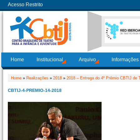
Acesso Restrito
Home
Institucional
Arquivo
Informações
Home
»
Realizações
»
2018
»
2018 – Entrega do 4º Prêmio CBTIJ de T
CBTIJ-4-PREMIO-14-2018