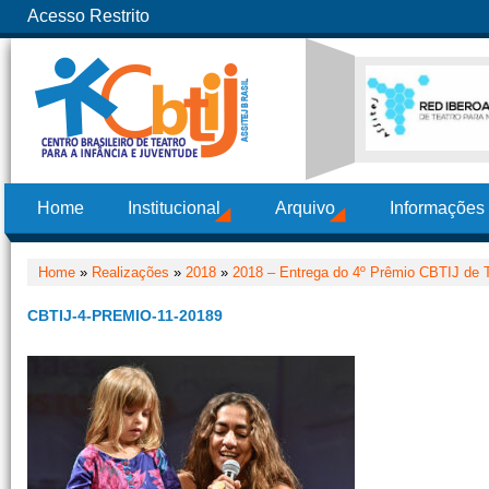
Acesso Restrito
Home
Institucional
Arquivo
Informações
Home
»
Realizações
»
2018
»
2018 – Entrega do 4º Prêmio CBTIJ de T
CBTIJ-4-PREMIO-11-20189